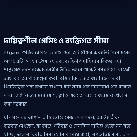
দায়িত্বশীল গেমিং ও ব্যক্তিগত সীমা
10 game স্পষ্টভাবে মনে করিয়ে দেয়, স্লট-ধাঁচের কনটেন্ট বিনোদনের
অংশ; এটি আয়ের উৎস নয় এবং ব্যক্তিগত দায়িত্বের বিকল্প নয়।
প্রাপ্তবয়স্ক ১৮+ ব্যবহারকারীর উচিত আগে থেকেই সময়সীমা, বাজেট
এবং বিরতির পরিকল্পনা করা। রঙিন রিল, দ্রুত অ্যানিমেশন বা
থিমভিত্তিক শব্দ কখনো কখনো দীর্ঘ সময় ধরে মনোযোগ ধরে রাখতে
পারে। তাই নিজের মনোযোগ, ক্লান্তি এবং আবেগের অবস্থাও খেয়াল
করা দরকার।
যদি মনে হয় আপনি অস্থিরভাবে পেজ বদলাচ্ছেন, একই প্রতীক
বারবার দেখছেন, বা কাজ, পরিবার ও দৈনন্দিন দায়িত্ব থেকে মন সরে
যাচ্ছে, তাহলে বিরতি নিন। ফোন নামিয়ে রাখা, লগআউট করা, অন্য