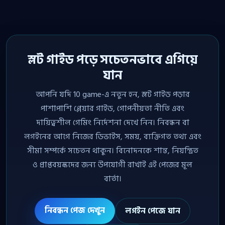
স্লট গাইড পড়ে সচেতনভাবে এগিয়ে
যান
আপনি যদি 10 game-এ নতুন হন, স্লট গাইড পড়ার
পাশাপাশি প্লেয়ার গাইড, গোপনীয়তা নীতি এবং
দায়িত্বশীল গেমিং নির্দেশনা দেখে নিন। নিবন্ধন বা
লগইনের আগে নিজের ডিভাইস, সময়, ব্যক্তিগত তথ্য এবং
সীমা সম্পর্কে সচেতন থাকুন। বিনোদনকে শান্ত, নিয়ন্ত্রিত
ও প্রাপ্তবয়স্কদের জন্য উপযোগী রাখাই এই পেজের মূল
বার্তা।
নিবন্ধন পেজ দেখুন
লগইন পেজে যান