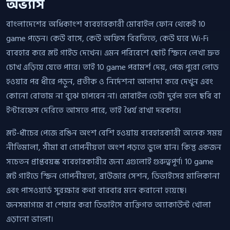
অভ্যাস
বাংলাদেশের অধিকাংশ ব্যবহারকারী মোবাইল ফোন থেকেই 10
game পড়েন। কেউ বাসে, কেউ অফিস বিরতিতে, কেউ ঘরে Wi-Fi
ব্যবহার করে স্লট গাইড দেখেন। এমন পরিবেশে ছোট স্ক্রিনে লেখা দ্রুত
চোখ এড়িয়ে যেতে পারে। তাই 10 game পরামর্শ দেয়, পেজ পুরো লোড
হওয়ার পর ধীরে পড়ুন, প্রতীক ও নির্দেশনা আলাদা করে দেখুন এবং
কোনো বোতাম না বুঝে চাপবেন না। মোবাইল ডেটা দুর্বল হলে ছবি বা
ইন্টারফেস দেরিতে আসতে পারে, তাই ধৈর্য রাখা দরকার।
স্লট-ধাঁচের পেজে রঙিন অংশ বেশি হওয়ায় ব্যবহারকারী অনেক সময়
নীতিমালা, সীমা বা গোপনীয়তা অংশ পড়তে ভুলে যান। কিন্তু একজন
সচেতন প্রাপ্তবয়স্ক ব্যবহারকারীর জন্য এগুলোই গুরুত্বপূর্ণ। 10 game
স্লট গাইডে স্ক্রিন গোপনীয়তা, ব্রাউজার সেশন, ডিভাইসের মালিকানা
এবং পাসওয়ার্ড সুরক্ষার কথা বারবার মনে করানো হয়েছে।
জনসমাগমে বা শেয়ার করা ডিভাইসে ব্যক্তিগত অ্যাকাউন্ট খোলা
এড়ানো ভালো।