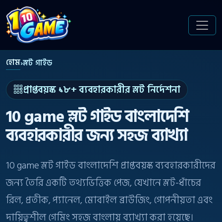
হোম
›
স্লট গাইড
প্রাপ্তবয়স্ক ১৮+ ব্যবহারকারীর স্লট নির্দেশনা
10 game স্লট গাইড বাংলাদেশি
ব্যবহারকারীর জন্য সহজ ব্যাখ্যা
10 game স্লট গাইড বাংলাদেশি প্রাপ্তবয়স্ক ব্যবহারকারীদের
জন্য তৈরি একটি তথ্যভিত্তিক পেজ, যেখানে স্লট-ধাঁচের
রিল, প্রতীক, প্যানেল, মোবাইল ব্রাউজিং, গোপনীয়তা এবং
দায়িত্বশীল গেমিং সহজ বাংলায় ব্যাখ্যা করা হয়েছে।