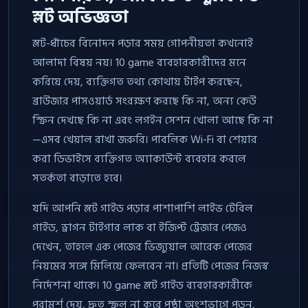
স্লট অভিজ্ঞতা
স্লট-ধাঁচের বিনোদন পড়ার সময় গোপনীয়তা কখনোই
আলাদা বিষয় নয়। 10 game ব্যবহারকারীদের মনে
করিয়ে দেয়, ব্যক্তিগত তথ্য কোথায় টাইপ করছেন,
ব্রাউজার পাসওয়ার্ড সংরক্ষণ করছে কি না, অন্য কেউ
স্ক্রিন দেখছে কি না এবং লগইন সেশন খোলা আছে কি না
—এসব খেয়াল রাখা জরুরি। পাবলিক Wi-Fi বা শেয়ার
করা ডিভাইসে ব্যক্তিগত অ্যাকাউন্ট ব্যবহার করলে
সতর্কতা বাড়াতে হবে।
যদি আপনি স্লট গাইড পড়ার পাশাপাশি লাইভ টেবিল
গাইড, ড্রাগন টাইগার লাক বা ইজিপ্ট ট্রেজার পেজও
দেখেন, তাহলে এক পেজের ভিজ্যুয়াল আরেক পেজের
নিয়মের সঙ্গে মিলিয়ে ফেলবেন না। প্রতিটি পেজের নিজস্ব
নির্দেশনা থাকে। 10 game স্লট গাইড ব্যবহারকারীকে
পরামর্শ দেয়, দ্রুত স্ক্রল না করে পৃষ্ঠা অংশভাগে পড়ুন,