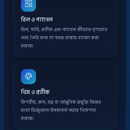
রিল ও প্যানেল
রিল, সারি, প্রতীক এবং প্যানেল কীভাবে দৃশ্যমান
তথ্য তৈরি করে তা সহজ ভাষায় ব্যাখ্যা করা
হয়েছে।
থিম ও প্রতীক
মিশরীয়, ফল, রত্ন বা আধুনিক প্রযুক্তি থিমের
মতো ভিজ্যুয়াল উপস্থাপনা পড়ার নির্দেশনা
রয়েছে।