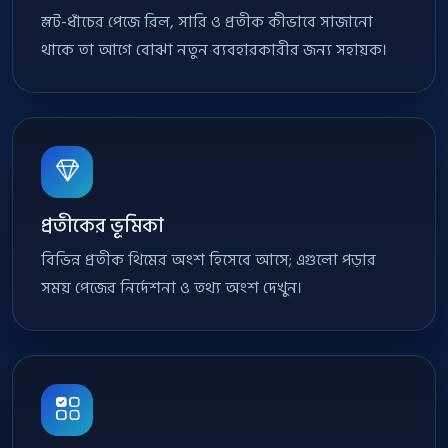
স্লট-ধাঁচের পেজে রিল, সারি ও প্রতীক কীভাবে সাজানো
থাকে তা আগে বোঝা নতুন ব্যবহারকারীর জন্য সহায়ক।
প্রতীকের ভূমিকা
বিভিন্ন প্রতীক থিমের অংশ হিসেবে আসে; এগুলো পড়ার
সময় পেজের নির্দেশনা ও তথ্য অংশ দেখুন।