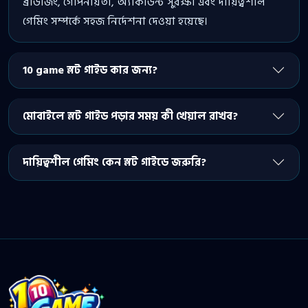
ব্রাউজিং, গোপনীয়তা, অ্যাকাউন্ট সুরক্ষা এবং দায়িত্বশীল
গেমিং সম্পর্কে সহজ নির্দেশনা দেওয়া হয়েছে।
10 game স্লট গাইড কার জন্য?
মোবাইলে স্লট গাইড পড়ার সময় কী খেয়াল রাখব?
দায়িত্বশীল গেমিং কেন স্লট গাইডে জরুরি?