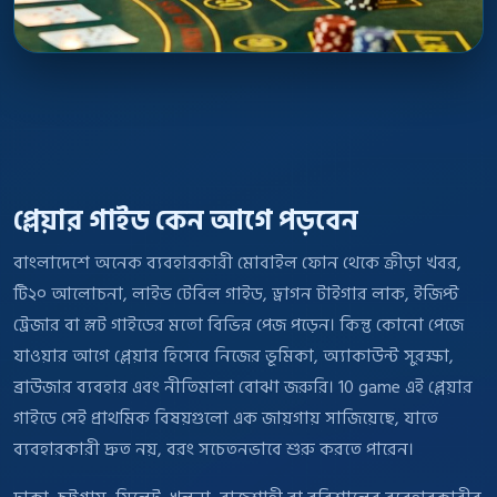
প্লেয়ার গাইড কেন আগে পড়বেন
বাংলাদেশে অনেক ব্যবহারকারী মোবাইল ফোন থেকে ক্রীড়া খবর,
টি২০ আলোচনা, লাইভ টেবিল গাইড, ড্রাগন টাইগার লাক, ইজিপ্ট
ট্রেজার বা স্লট গাইডের মতো বিভিন্ন পেজ পড়েন। কিন্তু কোনো পেজে
যাওয়ার আগে প্লেয়ার হিসেবে নিজের ভূমিকা, অ্যাকাউন্ট সুরক্ষা,
ব্রাউজার ব্যবহার এবং নীতিমালা বোঝা জরুরি। 10 game এই প্লেয়ার
গাইডে সেই প্রাথমিক বিষয়গুলো এক জায়গায় সাজিয়েছে, যাতে
ব্যবহারকারী দ্রুত নয়, বরং সচেতনভাবে শুরু করতে পারেন।