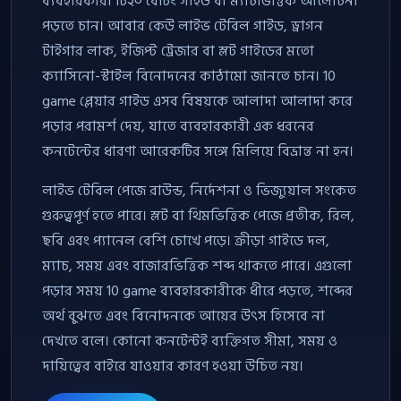
ব্যবহারকারী টি২০ বেটিং গাইড বা ম্যাচভিত্তিক আলোচনা
পড়তে চান। আবার কেউ লাইভ টেবিল গাইড, ড্রাগন
টাইগার লাক, ইজিপ্ট ট্রেজার বা স্লট গাইডের মতো
ক্যাসিনো-স্টাইল বিনোদনের কাঠামো জানতে চান। 10
game প্লেয়ার গাইড এসব বিষয়কে আলাদা আলাদা করে
পড়ার পরামর্শ দেয়, যাতে ব্যবহারকারী এক ধরনের
কনটেন্টের ধারণা আরেকটির সঙ্গে মিলিয়ে বিভ্রান্ত না হন।
লাইভ টেবিল পেজে রাউন্ড, নির্দেশনা ও ভিজ্যুয়াল সংকেত
গুরুত্বপূর্ণ হতে পারে। স্লট বা থিমভিত্তিক পেজে প্রতীক, রিল,
ছবি এবং প্যানেল বেশি চোখে পড়ে। ক্রীড়া গাইডে দল,
ম্যাচ, সময় এবং বাজারভিত্তিক শব্দ থাকতে পারে। এগুলো
পড়ার সময় 10 game ব্যবহারকারীকে ধীরে পড়তে, শব্দের
অর্থ বুঝতে এবং বিনোদনকে আয়ের উৎস হিসেবে না
দেখতে বলে। কোনো কনটেন্টই ব্যক্তিগত সীমা, সময় ও
দায়িত্বের বাইরে যাওয়ার কারণ হওয়া উচিত নয়।