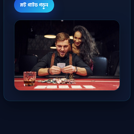
স্লট গাইড পড়ুন