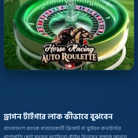
ড্রাগন টাইগার লাক কীভাবে বুঝবেন
বাংলাদেশে অনেক ব্যবহারকারী ক্রিকেট বা ফুটবল কনটেন্টের
পাশাপাশি ছোট সময়ের ক্যাসিনো-স্টাইল বিনোদন সম্পর্কে জানতে