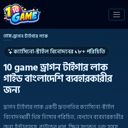
হোম
›
ড্রাগন টাইগার লাক
ক্যাসিনো-স্টাইল বিনোদনের ১৮+ পরিচিতি
10 game ড্রাগন টাইগার লাক
গাইড বাংলাদেশি ব্যবহারকারীর
জন্য
ড্রাগন টাইগার লাক একটি দ্রুতগতির ক্যাসিনো-স্টাইল
বিনোদনধর্মী থিম হিসেবে পরিচিত, যেখানে ব্যবহারকারীর
জন্য ইন্টারফেস, রাউন্ডের ধাপ, স্ক্রিন সংকেত এবং সময়