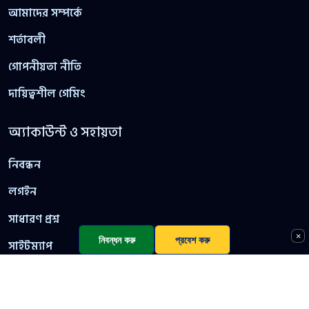
আমাদের সম্পর্কে
শর্তাবলী
গোপনীয়তা নীতি
দায়িত্বশীল গেমিং
অ্যাকাউন্ট ও সহায়তা
নিবন্ধন
লগইন
সাধারণ প্রশ্ন
×
নিবন্ধন করু
প্রবেশ করু
সাইটম্যাপ
© ২০২৬ 10 game। সর্বস্বত্ব সংরক্ষিত। এই সাইট কেবল প্রাপ্তবয়স্কদের